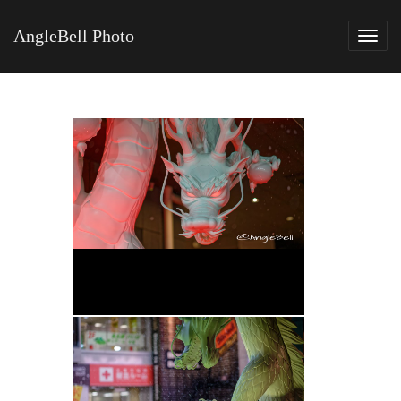
AngleBell Photo
Tog
navi