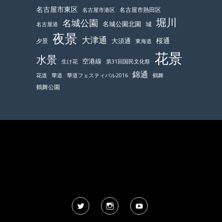
名古屋市東区
名古屋市熱田区
名古屋市港区
堀川
名城公園
名城公園北園
城
名古屋港
夜景
大津通
桜通
大須通
夕景
東海道
花景
水景
空港線
生け花
第31回国民文化祭
錦通
鶴舞
花道
華道
華道フェスティバル2016
鶴舞公園
Twitter
Instagram
YouTube