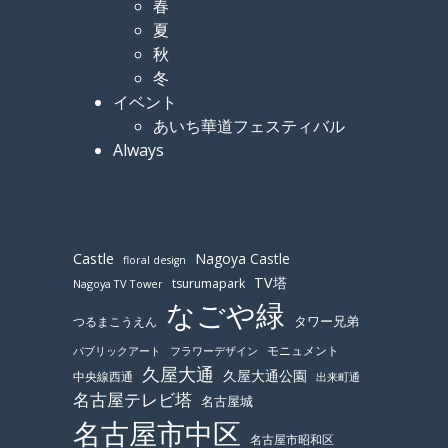
春
夏
秋
冬
イベント
あいち華道フェスティバル
Always
Castle
Nagoya Castle
floral design
TV塔
tsurumapark
Nagoya TV Tower
なごや緑
つるまこうえん
タワー兄弟
モニュメント
パブリックアート
フラワーデザイン
久屋大通
久屋大通公園
中央線西通
出来町通
名古屋テレビ塔
名古屋城
名古屋市中区
名古屋市昭和区