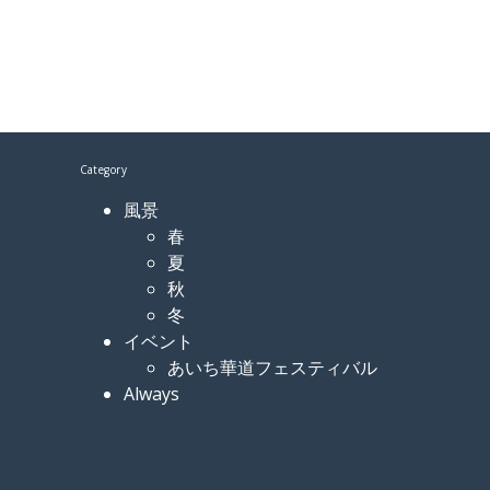
Category
風景
春
夏
秋
冬
イベント
あいち華道フェスティバル
Always