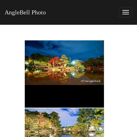
AngleBell Photo
Tog
navi