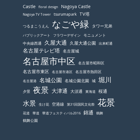
Castle
Nagoya Castle
floral design
TV塔
tsurumapark
Nagoya TV Tower
なごや緑
つるまこうえん
タワー兄弟
モニュメント
パブリックアート
フラワーデザイン
久屋大通
久屋大通公園
中央線西通
出来町通
名古屋テレビ塔
名古屋城
名古屋市中区
名古屋市昭和区
名古屋市東区
名古屋市熱田区
名古屋市港区
堀川
名城公園
名城公園北園
城
名古屋港
夜景
大津通
桜通
大須通
夕景
東海道
花景
水景
空港線
生け花
第31回国民文化祭
錦通
鶴舞
花道
華道
華道フェスティバル2016
鶴舞公園