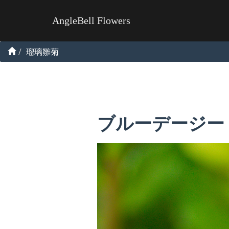
AngleBell Flowers
瑠璃雛菊
ブルーデージー