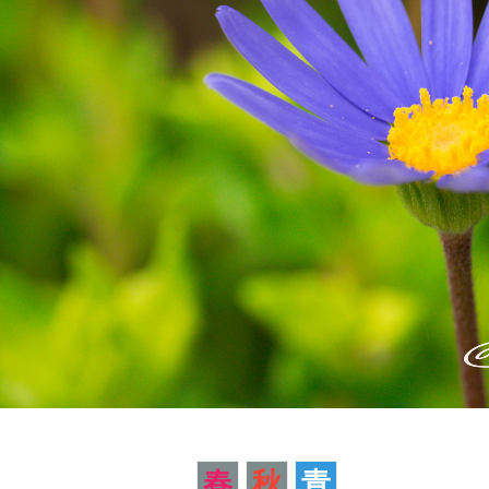
春
秋
青