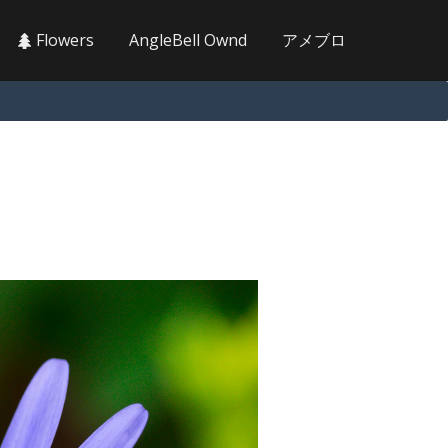
Flowers
AngleBell Ownd
アメブロ