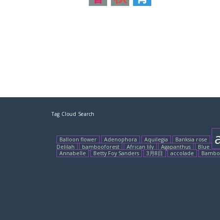
Tag Cloud Search
Balloon flower
Adenophora
Aquilegia
Banksia rose
Delilah
bambooforest
African lily
Agapanthus
Blue dai
Annabelle
Betty Foy Sanders
3月8日
accolade
Bambo