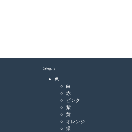
Category
色
白
赤
ピンク
紫
黄
オレンジ
緑